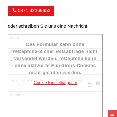
0871 92269653
oder schreiben Sie uns eine Nachricht.
Name
Das Formular kann ohne
reCaptcha-Sicherheitsabfrage nicht
E-Mail-Adresse
versendet werden. reCaptcha kann
ohne aktivierte Funktions-Cookies
Telefonnummer (optional)
nicht geladen werden.
Terminwunsch mit Datum und Uhrzeit (optional)
Cookie Einstellungen »
Nachricht