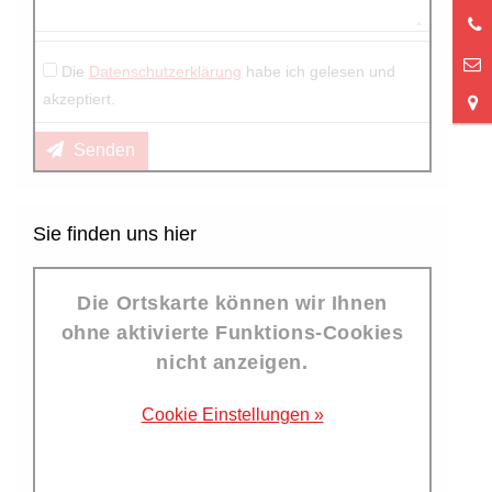
0
9
Die
Datenschutzerklärung
habe ich gelesen und
akzeptiert.
Senden
Sie finden uns hier
Die Ortskarte können wir Ihnen
ohne aktivierte Funktions-Cookies
nicht anzeigen.
Cookie Einstellungen »