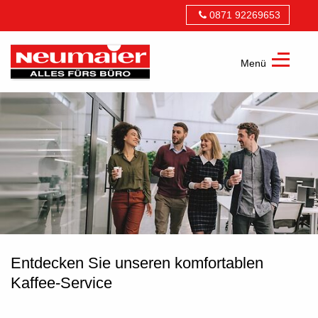
0871 92269653
Menü
Neumaier
alles
fürs
Büro
GmbH
Entdecken Sie unseren komfortablen
Kaffee-Service