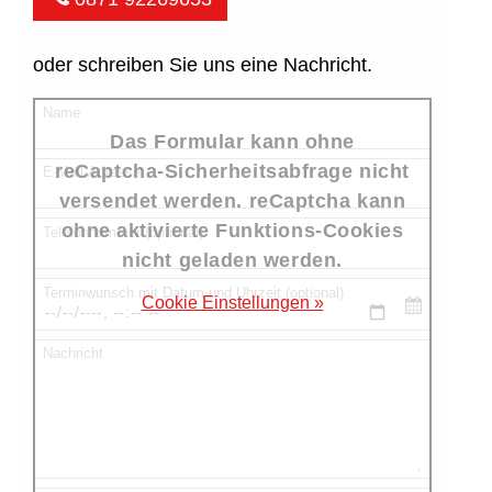
oder schreiben Sie uns eine Nachricht.
Name
Das Formular kann ohne
reCaptcha-Sicherheitsabfrage nicht
E-Mail-Adresse
versendet werden. reCaptcha kann
ohne aktivierte Funktions-Cookies
Telefonnummer (optional)
nicht geladen werden.
Terminwunsch mit Datum und Uhrzeit (optional)
Cookie Einstellungen »
Nachricht